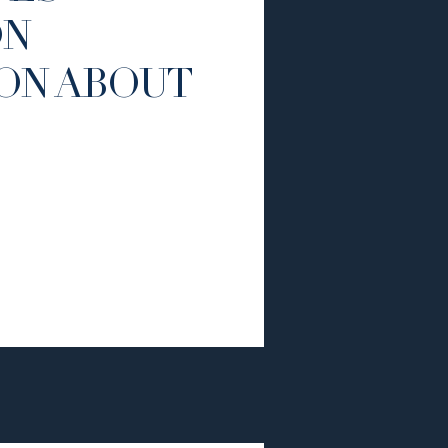
ON
ION ABOUT