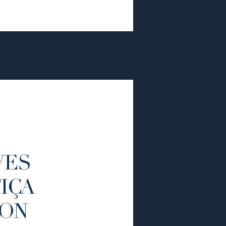
VES
IÇA
SON