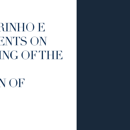
RINHO E
ENTS ON
ING OF THE
N OF