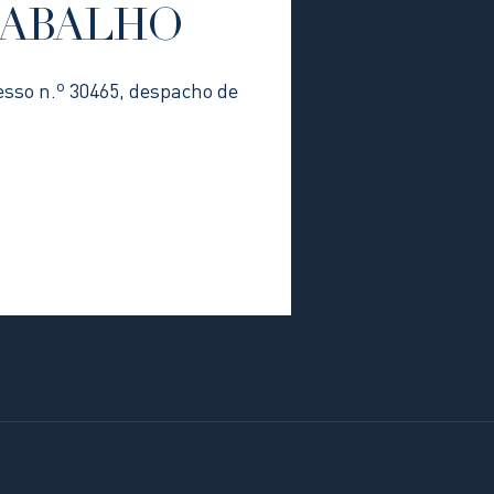
RABALHO
esso n.º 30465, despacho de