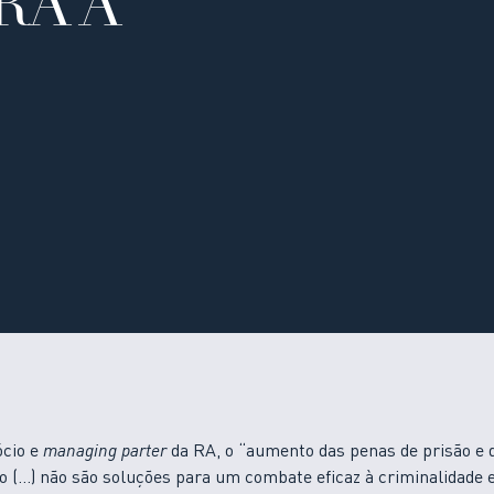
RA A
ócio e
managing parter
da RA, o “aumento das penas de prisão e 
o (…) não são soluções para um combate eficaz à criminalidade 