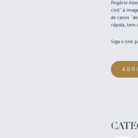
Rogério Alve
civil” à ima
de casos “de
rápida, tem 
Siga o link p
ABR
CATE