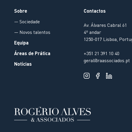
Sobre
Contactos
— Sociedade
Av. Álvares Cabral 61
— Novos talentos
4º andar
1250-017 Lisboa, Portu
Equipa
Áreas de Prática
+351 21 391 10 40
geral@raassociados.pt
Notícias
O nosso website usa cookies para melhorar a experiência de
visualização. Ao continuar a navegar, concorda com nossa
Política de Privacidade
.