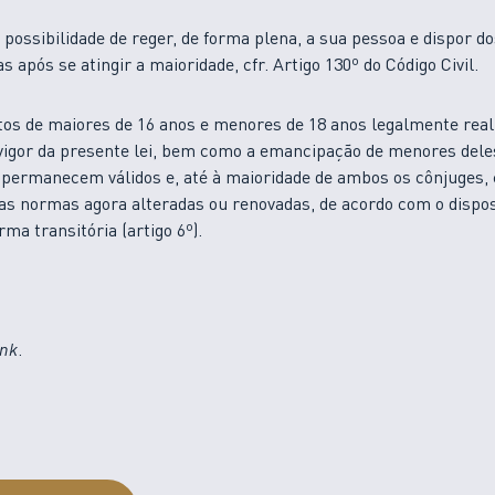
 possibilidade de reger, de forma plena, a sua pessoa e dispor d
s após se atingir a maioridade, cfr. Artigo 130º do Código Civil.
s de maiores de 16 anos e menores de 18 anos legalmente reali
vigor da presente lei, bem como a emancipação de menores dele
 permanecem válidos e, até à maioridade de ambos os cônjuges,
as normas agora alteradas ou renovadas, de acordo com o dispo
rma transitória (artigo 6º).
ink
.