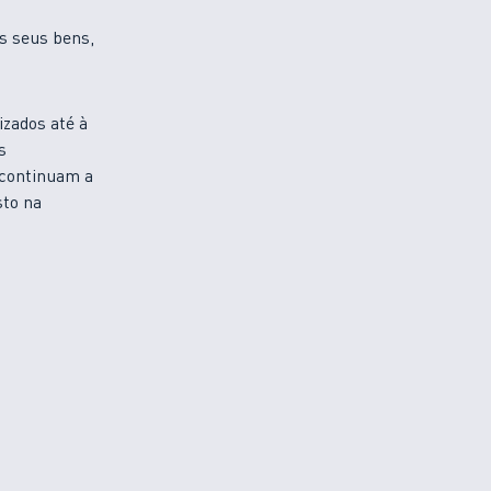
os seus bens,
zados até à
s
 continuam a
sto na