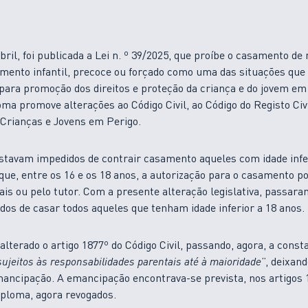
abril, foi publicada a Lei n. º 39/2025, que proíbe o casamento d
amento infantil, precoce ou forçado como uma das situações que
para promoção dos direitos e proteção da criança e do jovem em 
a promove alterações ao Código Civil, ao Código do Registo Civil
 Crianças e Jovens em Perigo.
estavam impedidos de contrair casamento aqueles com idade infe
que, entre os 16 e os 18 anos, a autorização para o casamento po
ais ou pelo tutor. Com a presente alteração legislativa, passara
dos de casar todos aqueles que tenham idade inferior a 18 anos.
lterado o artigo 1877º do Código Civil, passando, agora, a const
 sujeitos às responsabilidades parentais até à maioridade
”, deixand
ancipação. A emancipação encontrava-se prevista, nos artigos 
ploma, agora revogados.