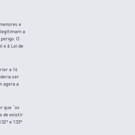
e menores e
 legitimam a
perigo. O
 e à Lei de
rior a 16
deria ser
m agora a
ar que “
os
o de existir
132º e 133º