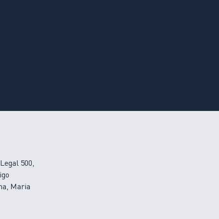
Legal 500,
igo
na, Maria