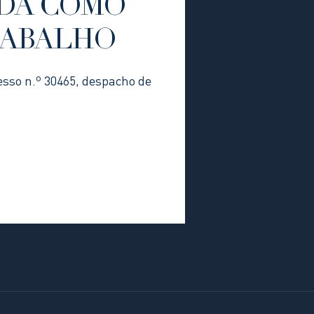
DA COMO
RABALHO
esso n.º 30465, despacho de