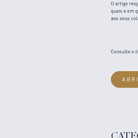
O artigo re
quais e em 
aos seus col
Consulte o
l
ABR
CATE