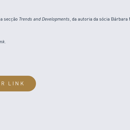
na secção
Trends and Developments
, da autoria da sócia Bárbara
ink
.
IR LINK