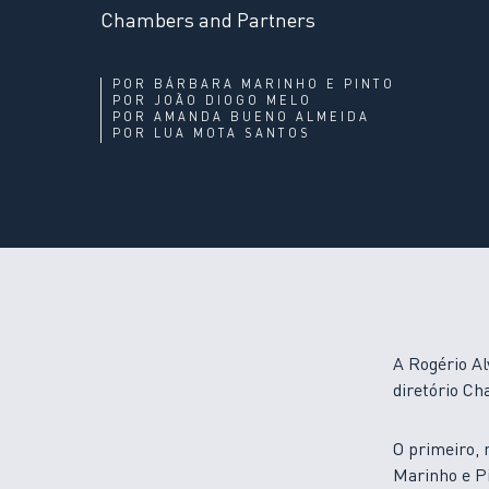
Chambers and Partners
POR
BÁRBARA MARINHO E PINTO
POR
JOÃO DIOGO MELO
POR
AMANDA BUENO ALMEIDA
POR
LUA MOTA SANTOS
A Rogério Al
diretório C
O primeiro, 
Marinho e P