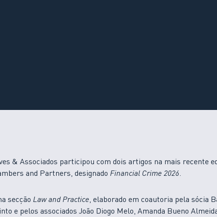
ves & Associados participou com dois artigos na mais recente e
hambers and Partners, designado
Financial Crime 2026
.
na secção
Law and Practice
, elaborado em coautoria pela sócia 
into e pelos associados João Diogo Melo, Amanda Bueno Almeid