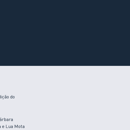
dição do
Bárbara
a e Lua Mota