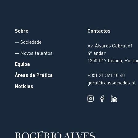
Sobre
Contactos
— Sociedade
Av. Álvares Cabral 61
— Novos talentos
4º andar
1250-017 Lisboa, Portu
Equipa
Áreas de Prática
+351 21 391 10 40
geral@raassociados.pt
Notícias
O nosso website usa cookies para melhorar a experiência de
visualização. Ao continuar a navegar, concorda com nossa